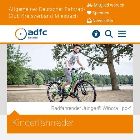
Mitglied werden
Allgemeiner Deutscher Fahrrad-
Spenden
Club Kreisverband Miesbach
Newsletter
Radfahrender Junge © Winora | pd-f
Kinderfahrräder