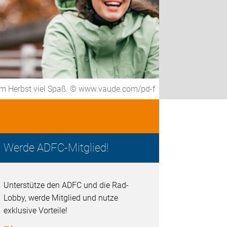
m Herbst viel Spaß. © www.vaude.com/pd-f
Werde ADFC-Mitglied!
Unterstütze den ADFC und die Rad-
Lobby, werde Mitglied und nutze
exklusive Vorteile!